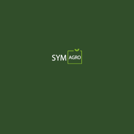
¿No tienes una cuenta?
Regístrate ahora
Symagro
Menú
Asesoramos,
capacitamos y
conectamos al
Inicio
sector
agropecuario para
Nosotros
lograr una